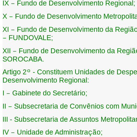
IX
Fundo de Desenvolvimento Regional;
–
X
Fundo de Desenvolvimento Metropol
–
XI
Fundo de Desenvolvimento da Regi
–
ã
FUNDOVALE;
–
XII
Fundo de Desenvolvimento da Regi
–
ã
SOROCABA.
Artigo 2
- Constituem Unidades de Despe
º
Desenvolvimento Regional:
I
Gabinete do Secret
rio;
–
á
II
Subsecretaria de Conv
nios com Muni
–
ê
III - Subsecretaria de Assuntos Metropolita
IV
Unidade de Administra
o;
–
çã