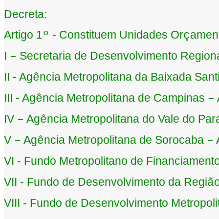
Decreta:
Artigo 1
- Constituem Unidades Or
amen
º
ç
I
Secretaria de Desenvolvimento Regiona
–
II - Ag
ncia Metropolitana da Baixada Sant
ê
III - Ag
ncia Metropolitana de Campinas
ê
–
IV
Ag
ncia Metropolitana do Vale do Par
–
ê
V
Ag
ncia Metropolitana de Sorocaba
–
ê
–
VI - Fundo Metropolitano de Financiament
VII - Fundo de Desenvolvimento da Regi
ã
VIII - Fundo de Desenvolvimento Metropol