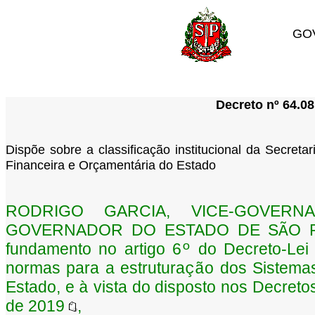
GO
Decreto nº 64.08
Dispõe sobre a classificação institucional da Secret
Financeira e Orçamentária do Estado
RODRIGO GARCIA, VICE-GOVER
GOVERNADOR DO ESTADO DE S
O P
Ã
fundamento no artigo 6
do Decreto-Lei
º
normas para a estrutura
o dos Sistema
çã
Estado, e
vista do disposto nos Decreto
à
de 2019
,