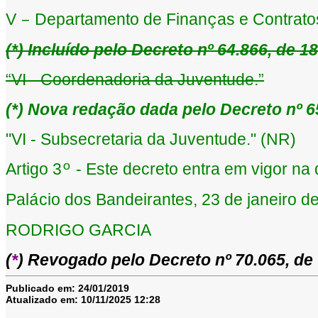
V
Departamento de Finan
as e Contrato
–
ç
(
*
) Incluído pelo Decreto nº 64.866, de 1
“
VI - Coordenadoria da Juventude.
”
(
*
) Nova redação dada pelo Decreto nº 6
"VI - Subsecretaria da Juventude." (NR)
Artigo 3
- Este decreto entra em vigor na 
º
Pal
cio dos Bandeirantes, 23 de janeiro d
á
RODRIGO GARCIA
(
*
) Revogado pelo Decreto nº 70.065, d
Publicado em:
24/01/2019
Atualizado em:
10/11/2025 12:28