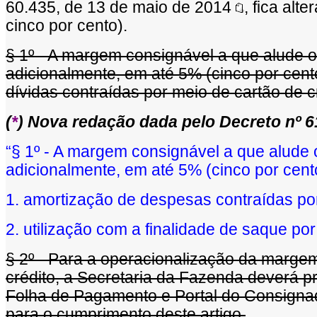
60.435, de 13 de maio de 2014
, fica alt
cinco por cento).
§ 1º - A margem consignável a que alude o
adicionalmente, em até 5% (cinco por cen
dívidas contraídas por meio de cartão de cré
(
*
) Nova redação dada pelo Decreto nº 61.
“§ 1º - A margem consignável a que alude 
adicionalmente, em até 5% (cinco por cent
1. amortização de despesas contraídas por
2. utilização com a finalidade de saque por
§ 2º - Para a operacionalização da margem
crédito, a Secretaria da Fazenda deverá 
Folha de Pagamento e Portal do Consign
para o cumprimento deste artigo.