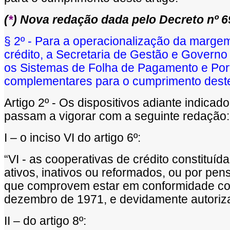
(
*
) Nova redação dada pelo Decreto nº 69
§
2
º
- Para a operacionaliza
çã
o da margem
cr
é
dito, a Secretaria de Gest
ã
o e Governo 
os Sistemas de Folha de Pagamento e Por
complementares para o cumprimento deste 
Artigo 2º - Os dispositivos adiante indica
passam a vigorar com a seguinte redação:
I – o inciso VI do artigo 6º:
“VI - as cooperativas de crédito constituíd
ativos, inativos ou reformados, ou por pen
que comprovem estar em conformidade com 
dezembro de 1971, e devidamente autoriza
II – do artigo 8º: