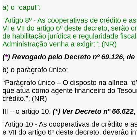
a) o “caput”:
“Artigo 8º - As cooperativas de crédito e a
VI e VII do artigo 6º deste decreto, serã
de habilitação jurídica e regularidade fisc
Administração venha a exigir:”; (NR)
(
*
) Revogado pelo Decreto nº 69.126, d
b) o parágrafo único:
“Parágrafo único – O disposto na alínea “d”
que atua como agente financeiro do Tesou
crédito.”; (NR)
III – o artigo 10:
(*) Ver Decreto nº 66.62
“Artigo 10 - As cooperativas de crédito e a
e VII do artigo 6º deste decreto, deverão in