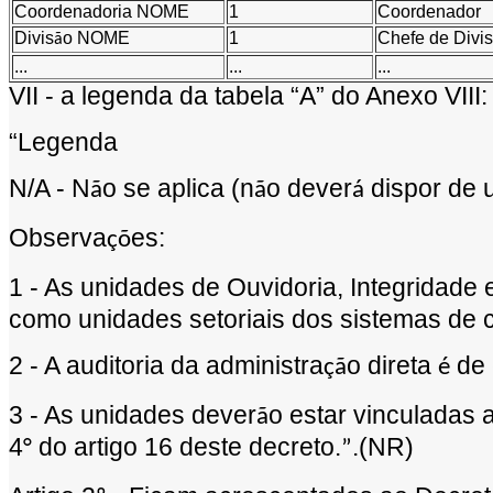
Coordenadoria NOME
1
Coordenador
Divis
o NOME
1
Chefe de Divis
ã
...
...
...
VII - a legenda da tabela
“
A
”
do Anexo VIII:
“
Legenda
N/A - N
o se aplica (n
o dever
dispor de 
ã
ã
á
Observa
es:
çõ
1 - As unidades de Ouvidoria, Integridade 
como unidades setoriais dos sistemas de c
2 - A auditoria da administra
o direta
de 
çã
é
3 - As unidades dever
o estar vinculadas a
ã
4
do artigo 16 deste decreto.
.(NR)
°
”