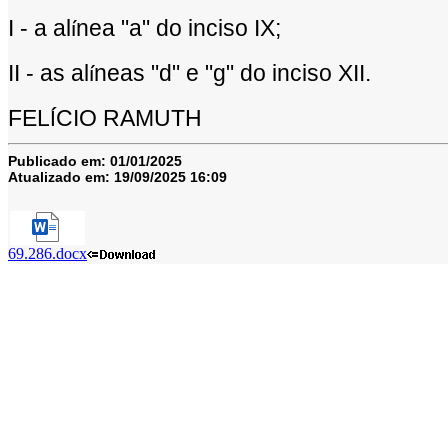
I - a al
nea "a" do inciso IX;
í
II - as al
neas "d" e "g" do inciso XII.
í
FEL
CIO RAMUTH
Í
Publicado em:
01/01/2025
Atualizado em:
19/09/2025 16:09
69.286.docx