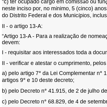
"c) ter ocupado cargo em comiss
o ou fun
ã
neste inciso por, no m
nimo, 5 (cinco) ano
í
do Distrito Federal e dos Munic
pios, inclu
í
II - o artigo 13-A:
“
Artigo 13-A - Para a realiza
çã
o de nomea
devem:
I - requisitar aos interessados toda a doc
II - verificar e atestar o cumprimento, pelo
a) pelo artigo 7
da Lei Complementar n
1
º
º
artigos 9
e 10 deste decreto;
º
b) pelo Decreto n
41.915, de 2 de julho d
º
c) pelo Decreto n
68.829, de 4 de setemb
º