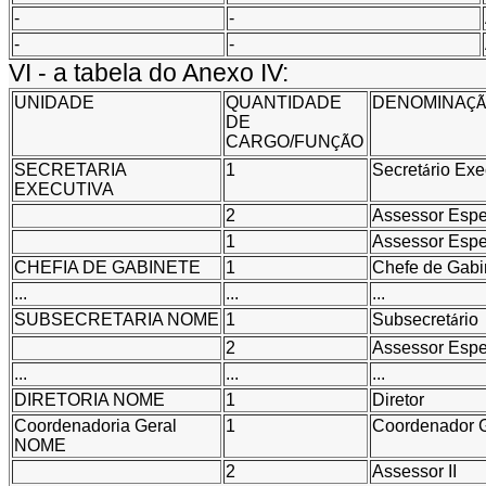
-
-
-
-
VI - a tabela do Anexo IV:
UNIDADE
QUANTIDADE
DENOMINA
ÇÃ
DE
CARGO/FUN
O
ÇÃ
SECRETARIA
1
Secret
rio Exe
á
EXECUTIVA
2
Assessor Espe
1
Assessor Espe
CHEFIA DE GABINETE
1
Chefe de Gabi
...
...
...
SUBSECRETARIA NOME
1
Subsecret
rio
á
2
Assessor Espe
...
...
...
DIRETORIA NOME
1
Diretor
Coordenadoria Geral
1
Coordenador G
NOME
2
Assessor II