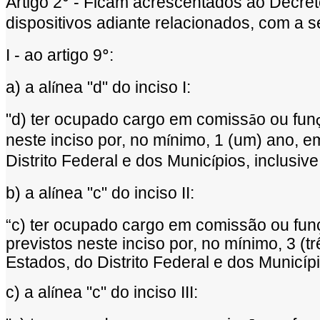
Artigo 2
- Ficam acrescentados ao Decret
º
dispositivos adiante relacionados, com a s
I - ao artigo 9
:
º
a) a al
nea "d" do inciso I:
í
"d) ter ocupado cargo em comiss
o ou fun
ã
neste inciso por, no m
nimo, 1 (um) ano, e
í
Distrito Federal e dos Munic
pios, inclusiv
í
b) a al
nea "c" do inciso II:
í
“
c) ter ocupado cargo em comiss
ã
o ou fun
previstos neste inciso por, no m
í
nimo, 3 (tr
Estados, do Distrito Federal e dos Munic
í
p
c) a al
nea "c" do inciso III:
í