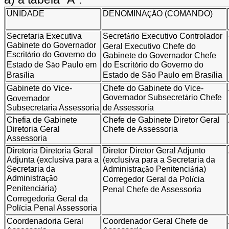
UNIDADE
DENOMINA
O (COMANDO)
ÇÃ
Secretaria Executiva
Secret
rio Executivo
Controlador
á
Gabinete do Governador
Geral Executivo
Chefe do
Escrit
rio do Governo do
ó
Gabinete do Governador
Chefe
Estado de S
o Paulo em
do Escrit
rio do Governo do
ã
ó
Bras
lia
Estado de S
o Paulo em Bras
lia
í
ã
í
Gabinete
do Vice-
Chefe do Gabinete do Vice-
Governador
Subsecret
rio
Chefe
Governador
á
Subsecretaria
Assessoria
de Assessoria
Chefia de Gabinete
Chefe de Gabinete
Diretor Geral
Diretoria Geral
Chefe de Assessoria
Assessoria
Diretoria
Diretoria Geral
Diretor
Diretor Geral Adjunto
Adjunta (exclusiva para a
(exclusiva para a Secretaria da
Secretaria da
Administra
o Penitenci
ria)
çã
á
Administra
o
çã
Corregedor Geral da Pol
cia
í
Penitenci
ria)
á
Penal
Chefe de Assessoria
Corregedoria Geral da
Pol
cia Penal
Assessoria
í
Coordenadoria Geral
Coordenador Geral
Chefe de