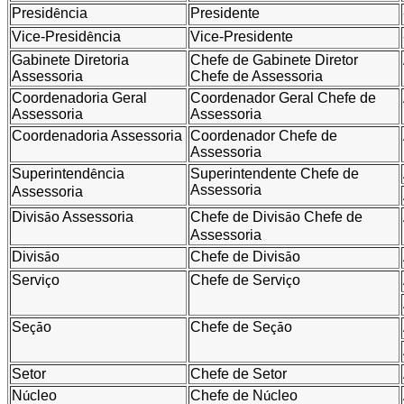
Presid
ncia
Presidente
ê
Vice-Presid
ncia
Vice-Presidente
ê
Gabinete
Diretoria
Chefe de Gabinete
Diretor
Assessoria
Chefe de Assessoria
Coordenadoria Geral
Coordenador Geral
Chefe de
Assessoria
Assessoria
Coordenadoria
Assessoria
Coordenador
Chefe de
Assessoria
Superintend
ncia
Superintendente
Chefe de
ê
Assessoria
Assessoria
Divis
o
Assessoria
Chefe de Divis
o
Chefe de
ã
ã
Assessoria
Divis
o
Chefe de Divis
o
ã
ã
Servi
o
Chefe de Servi
o
ç
ç
Se
o
Chefe de Se
o
çã
çã
Setor
Chefe de Setor
N
cleo
Chefe de N
cleo
ú
ú