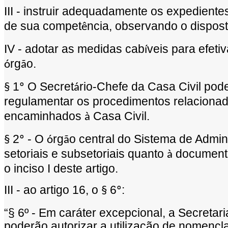
III - instruir adequadamente os expedient
de sua compet
ncia, observando o dispos
ê
IV - adotar as medidas cab
veis para efeti
í
rg
o.
ó
ã
1
O Secret
rio-Chefe da Casa Civil pod
§
º
á
regulamentar os procedimentos relaciona
encaminhados
Casa Civil.
à
2
- O
rg
o central do Sistema de Admin
§
º
ó
ã
setoriais e subsetoriais quanto
document
à
o inciso I deste artigo.
III - ao artigo 16, o
6
:
§
º
“§
6
º
- Em car
á
ter excepcional, a Secretar
poder
ã
o autorizar a utiliza
çã
o de nomenclat