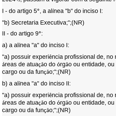
I - do artigo 5
, a al
nea "b" do inciso I:
º
í
"b) Secretaria Executiva;";(NR)
II - do artigo 9
:
º
a) a al
nea "a" do inciso I:
í
"a) possuir experi
ncia profissional de, no
ê
reas de atua
o do
rg
o ou entidade, ou
á
çã
ó
ã
cargo ou da fun
o;";(NR)
çã
b) a al
nea "a" do inciso II:
í
"a) possuir experi
ncia profissional de, no
ê
reas de atua
o do
rg
o ou entidade, ou
á
çã
ó
ã
cargo ou da fun
o;";(NR)
çã