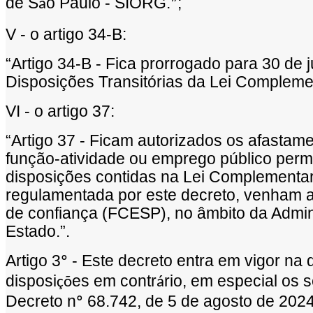
de S
o Paulo - SIORG.
;
ã
”
V - o artigo 34-B:
“
Artigo 34-B - Fica prorrogado para 30 de 
Disposi
çõ
es Transit
ó
rias da Lei Compleme
VI - o artigo 37:
“
Artigo 37 - Ficam autorizados os afastame
fun
çã
o-atividade ou emprego p
ú
blico per
disposi
çõ
es contidas na Lei Complementar
regulamentada por este decreto, venham 
de confian
ç
a (FCESP), no
â
mbito da Admin
Estado.
”
.
Artigo 3
- Este decreto entra em vigor na 
º
disposi
es em contr
rio, em especial os 
çõ
á
Decreto n
68.742, de 5 de agosto de 202
º