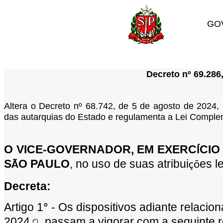
GO
Decreto nº 69.286
Altera o Decreto nº 68.742, de 5 de agosto de 2024, 
das autarquias do Estado e regulamenta a Lei Comple
O VICE-GOVERNADOR, EM EXERC
CIO
Í
S
O PAULO
, no uso de suas atribui
es l
Ã
çõ
Decreta:
Artigo 1
- Os dispositivos adiante relacio
º
2024
, passam a vigorar com a seguinte 