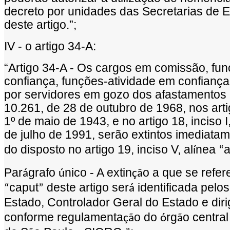
decreto por unidades das Secretarias de E
deste artigo.
”
;
IV - o artigo 34-A:
“
Artigo 34-A - Os cargos em comiss
ã
o, fun
confian
ç
a, fun
çõ
es-atividade em confian
ç
a
por servidores em gozo dos afastamentos p
10.261, de 28 de outubro de 1968, nos arti
1
º
de maio de 1943, e no artigo 18, inciso I,
de julho de 1991, ser
ã
o extintos imediata
do disposto no artigo 19, inciso V, al
nea
í
“
Par
grafo
nico - A extin
o a que se refere
á
ú
çã
caput
deste artigo ser
identificada pelos
“
”
á
Estado, Controlador Geral do Estado e dir
conforme regulamenta
o do
rg
o centra
çã
ó
ã