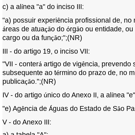
c) a al
nea "a" do inciso III:
í
"a) possuir experi
ncia profissional de, no
ê
reas de atua
o do
rg
o ou entidade, ou
á
çã
ó
ã
cargo ou da fun
o;";(NR)
çã
III - do artigo 19, o inciso VII:
"VII - conter
artigo de vig
ncia, prevendo 
á
ê
subsequente ao t
rmino do prazo de, no m
é
publica
o.";(NR)
çã
IV - do artigo
nico do Anexo II, a al
nea "e"
ú
í
"e) Ag
ncia de
guas do Estado de S
o Pa
ê
Á
ã
V - do Anexo III:
a) a tabela "A":