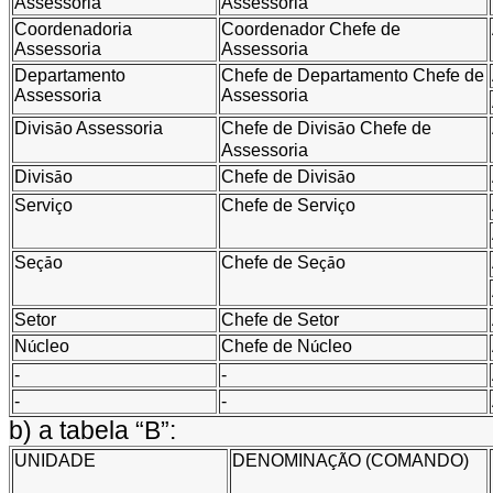
Assessoria
Assessoria
Coordenadoria
Coordenador
Chefe de
Assessoria
Assessoria
Departamento
Chefe de Departamento
Chefe de
Assessoria
Assessoria
Divis
o
Assessoria
Chefe de Divis
o
Chefe de
ã
ã
Assessoria
Divis
o
Chefe de Divis
o
ã
ã
Servi
o
Chefe de Servi
o
ç
ç
Se
o
Chefe de Se
o
çã
çã
Setor
Chefe de Setor
N
cleo
Chefe de N
cleo
ú
ú
-
-
-
-
b) a tabela
“
B
”
:
UNIDADE
DENOMINA
O (COMANDO)
ÇÃ