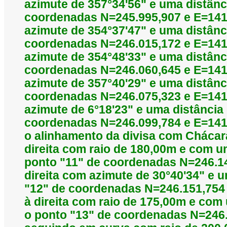
azimute de 357°34'56" e uma distânc
coordenadas N=245.995,907 e E=141.
azimute de 354°37'47" e uma distânc
coordenadas N=246.015,172 e E=141.
azimute de 354°48'33" e uma distânc
coordenadas N=246.060,645 e E=141.
azimute de 357°40'29" e uma distânc
coordenadas N=246.075,323 e E=141.
azimute de 6°18'23" e uma distância
coordenadas N=246.099,784 e E=141.
o alinhamento da divisa com Chácar
direita com raio de 180,00m e com 
ponto "11" de coordenadas N=246.14
direita com azimute de 30°40'34" e 
"12" de coordenadas N=246.151,754
à direita com raio de 175,00m e co
o ponto "13" de coordenadas N=246.