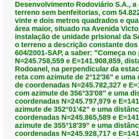
Desenvolvimento Rodoviário S.A., a
terreno sem benfeitorias, com 54.822
vinte e dois metros quadrados e qua
área maior, situado na Avenida Victo
instalação de unidade prisional da S
o terreno a descrição constante do
604/2001-SAP, a saber: "Começa no
N=245.758,559 e E=141.908,859, dist
Rodoanel, na perpendicular da esta
reta com azimute de 2°12'36" e uma 
de coordenadas N=245.782,327 e E=1
com azimute de 356°33'08" e uma dis
coordenadas N=245.797,979 e E=141.
azimute de 352°01'42" e uma distânc
coordenadas N=245.865,589 e E=141.
azimute de 355°18'39" e uma distânc
coordenadas N=245.928,717 e E=141.