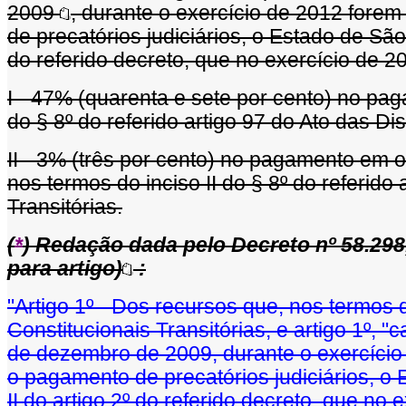
2009
, durante o exercício de 2012 fore
de precatórios judiciários, o Estado de São
do referido decreto, que no exercício de 2
I - 47% (quarenta e sete por cento) no pag
do § 8º do referido artigo 97 do Ato das Di
II - 3% (três por cento) no pagamento em o
nos termos do inciso II do § 8º do referido
Transitórias.
(
*
) Redação dada pelo Decreto nº 58.298
para artigo)
:
"Artigo 1º - Dos recursos que, nos termos 
Constitucionais Transitórias, e artigo 1º, "
de dezembro de 2009, durante o exercício
o pagamento de precatórios judiciários, o 
II do artigo 2º do referido decreto, que no