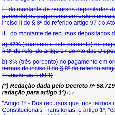
I - do montante de recursos depositados d
porcento) no pagamento em ordem única e 
inciso II do § 8º do referido artigo 97 do A
II - do montante de recursos depositados 
a) 47% (quarenta e sete porcento) no paga
§ 8º do referido artigo 97 do Ato das Dispo
b) 3% (três porcento) no pagamento em ord
termos do inciso II do § 8º do referido art
Transitórias.". (NR)
(
*
) Redação dada pelo Decreto nº 58.719
redação para artigo 1º)
:
"Artigo 1º - Dos recursos que, nos termos 
Constitucionais Transitórias, e artigo 1º, "