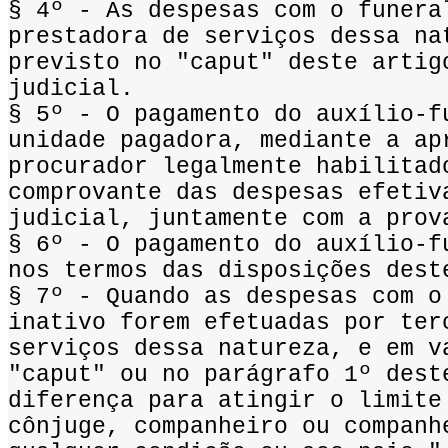
§ 4º - As despesas com o funera
prestadora de serviços dessa na
previsto no "caput" deste artig
judicial.
§ 5º - O pagamento do auxílio-f
unidade pagadora, mediante a ap
procurador legalmente habilitad
comprovante das despesas efetiv
judicial, juntamente com a prov
§ 6º - O pagamento do auxílio-f
nos termos das disposições dest
§ 7º - Quando as despesas com o
inativo forem efetuadas por ter
serviços dessa natureza, e em v
"caput" ou no parágrafo 1º dest
diferença para atingir o limite
cônjuge, companheiro ou companh