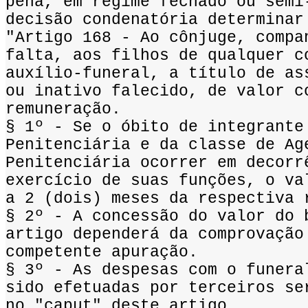
pena, em regime fechado ou semi
decisão condenatória determinar
"Artigo 168 - Ao cônjuge, compa
falta, aos filhos de qualquer c
auxílio-funeral, a título de as
ou inativo falecido, de valor c
remuneração.
§ 1º - Se o óbito de integrante
Penitenciária e da classe de Ag
Penitenciária ocorrer em decorr
exercício de suas funções, o va
a 2 (dois) meses da respectiva 
§ 2º - A concessão do valor do 
artigo dependerá da comprovação
competente apuração.
§ 3º - As despesas com o funera
sido efetuadas por terceiros se
no "caput" deste artigo.