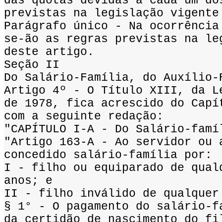
das quotas devidas a cada um do
previstas na legislação vigente
Parágrafo único - Na ocorrência
se-ão as regras previstas na le
deste artigo.
Seção II
Do Salário-Família, do Auxílio-
Artigo 4º - O Título XIII, da L
de 1978, fica acrescido do Capí
com a seguinte redação:
"CAPÍTULO I-A - Do Salário-famí
"Artigo 163-A - Ao servidor ou 
concedido salário-família por:
I - filho ou equiparado de qual
anos; e
II - filho inválido de qualquer
§ 1° - O pagamento do salário-f
da certidão de nascimento do fi