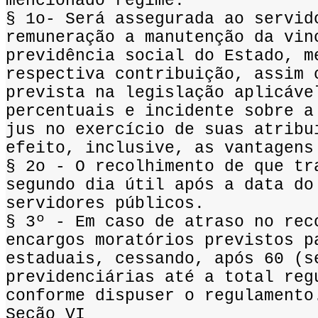
mencionado regime.
§ 1o- Será assegurada ao servid
remuneração a manutenção da vin
previdência social do Estado, m
respectiva contribuição, assim 
prevista na legislação aplicáve
percentuais e incidente sobre a
jus no exercício de suas atribu
efeito, inclusive, as vantagens
§ 2o - O recolhimento de que tr
segundo dia útil após a data do
servidores públicos.
§ 3º - Em caso de atraso no rec
encargos moratórios previstos p
estaduais, cessando, após 60 (s
previdenciárias até a total reg
conforme dispuser o regulamento
Seção VI