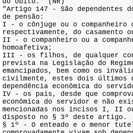
do óbito." (NR)
"Artigo 147 - São dependentes d
de pensão:
I - o cônjuge ou o companheiro 
respectivamente, do casamento o
II - o companheiro ou a companh
homoafetiva;
III - os filhos, de qualquer co
prevista na Legislação do Regim
emancipados, bem como os inváli
civilmente, estes dois últimos 
dependência econômica do servid
IV - os pais, desde que comprov
econômica do servidor e não exi
mencionadas nos incisos I, II o
disposto no § 3º deste artigo.
§ 1º - O enteado e o menor tute
comprovadamente vivam sob depen