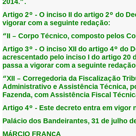
2014.
.
”
Artigo 2
- O inciso II do artigo 2
do Dec
º
º
vigorar com a seguinte reda
o:
çã
II
Corpo T
cnico, composto pelos Co
“
–
é
Artigo 3
- O inciso XII do artigo 4
do D
º
º
acrescentado pelo inciso I do artigo 20 
passa a vigorar com a seguinte reda
o
çã
XII
Corregedoria da Fiscaliza
o Trib
“
–
çã
Administrativo e Assist
ncia T
cnica, p
ê
é
Fazenda, com Assist
ncia Fiscal T
cnic
ê
é
Artigo 4
- Este decreto entra em vigor 
º
Pal
cio dos Bandeirantes, 31 de julho d
á
M
RCIO FRAN
A
Á
Ç