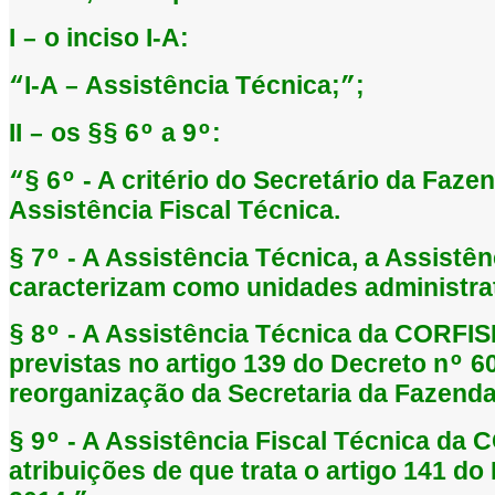
I
o inciso I-A:
–
I-A
Assist
ncia T
cnica;
;
“
–
ê
é
”
II
os
6
a 9
:
–
§§
º
º
6
- A crit
rio do Secret
rio da Faze
“§
º
é
á
Assist
ncia Fiscal T
cnica.
ê
é
7
- A Assist
ncia T
cnica, a Assist
n
§
º
ê
é
ê
caracterizam como unidades administrat
8
- A Assist
ncia T
cnica da CORFIS
§
º
ê
é
previstas no artigo 139 do Decreto n
60
º
reorganiza
o da Secretaria da Fazenda
çã
9
- A Assist
ncia Fiscal T
cnica da 
§
º
ê
é
atribui
es de que trata o artigo 141 do
çõ