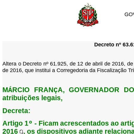
GO
Decreto nº 63.6
Altera o Decreto nº 61.925, de 12 de abril de 2016, 
de 2016, que institui a Corregedoria da Fiscalização T
M
RCIO FRAN
A, GOVERNADOR DO
Á
Ç
atribui
es legais,
çõ
Decreta:
Artigo 1
- Ficam acrescentados ao arti
º
2016
, os dispositivos adiante relacio