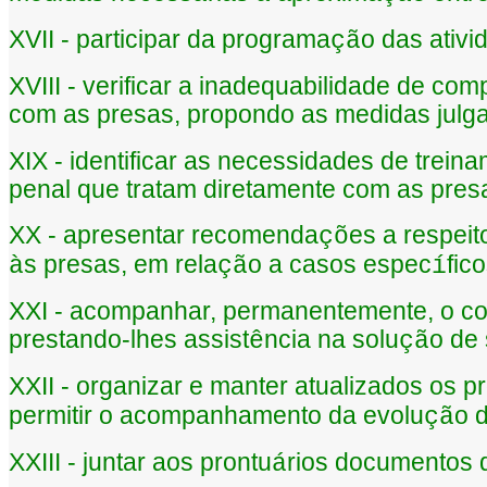
XVII - participar da programa
o das ativ
çã
XVIII - verificar a inadequabilidade de co
com as presas, propondo as medidas julg
XIX - identificar as necessidades de trei
penal que tratam diretamente com as pres
XX - apresentar recomenda
es a respeit
çõ
s presas, em rela
o a casos espec
fic
à
çã
í
XXI - acompanhar, permanentemente, o co
prestando-lhes assist
ncia na solu
o de
ê
çã
XXII - organizar e manter atualizados os p
permitir o acompanhamento da evolu
o 
çã
XXIII - juntar aos prontu
rios documentos 
á