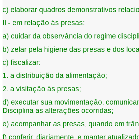
c) elaborar quadros demonstrativos relaci
II - em rela
o
s presas:
çã
à
a) cuidar da observ
ncia do regime discipl
â
b) zelar pela higiene das presas e dos loca
c) fiscalizar:
1. a distribui
o da alimenta
o;
çã
çã
2. a visita
o
s presas;
çã
à
d) executar sua movimenta
o, comunican
çã
Disciplina as altera
es ocorridas;
çõ
e) acompanhar as presas, quando em tr
n
â
f) conferir, diariamente, e manter atualiza