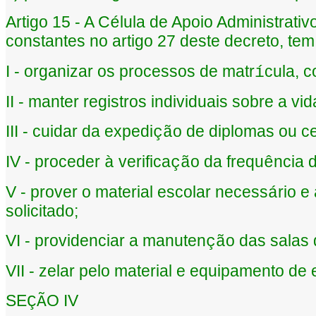
Artigo 15 - A C
lula de Apoio Administrati
é
constantes no artigo 27 deste decreto, tem 
I - organizar os processos de matr
cula, 
í
II - manter registros individuais sobre a vi
III - cuidar da expedi
o de diplomas ou ce
çã
IV - proceder
verifica
o da frequ
ncia 
à
çã
ê
V - prover o material escolar necess
rio e
á
solicitado;
VI - providenciar a manuten
o das salas 
çã
VII - zelar pelo material e equipamento de 
SE
O IV
ÇÃ