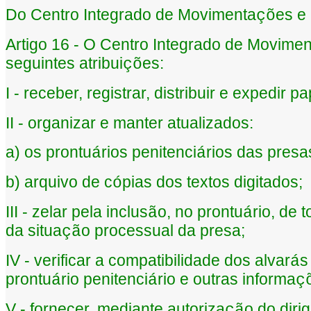
Do Centro Integrado de Movimenta
es e
çõ
Artigo 16 - O Centro Integrado de Movimen
seguintes atribui
es:
çõ
I - receber, registrar, distribuir e expedir pa
II - organizar e manter atualizados:
a) os prontu
rios penitenci
rios das presa
á
á
b) arquivo de c
pias dos textos digitados;
ó
III - zelar pela inclus
o, no prontu
rio, de
ã
á
da situa
o processual da presa;
çã
IV - verificar a compatibilidade dos alvar
s
á
prontu
rio penitenci
rio e outras informa
á
á
ç
V - fornecer, mediante autoriza
o do diri
çã