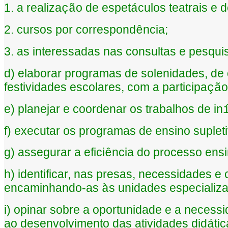
1. a realiza
o de espet
culos teatrais e d
çã
á
2. cursos por correspond
ncia;
ê
3. as interessadas nas consultas e pesquis
d) elaborar programas de solenidades, d
festividades escolares, com a participa
o
çã
e) planejar e coordenar os trabalhos de in
f) executar os programas de ensino supleti
g) assegurar a efici
ncia do processo ens
ê
h) identificar, nas presas, necessidades e 
encaminhando-as
s unidades especializ
à
i) opinar sobre a oportunidade e a necessi
ao desenvolvimento das atividades did
tic
á