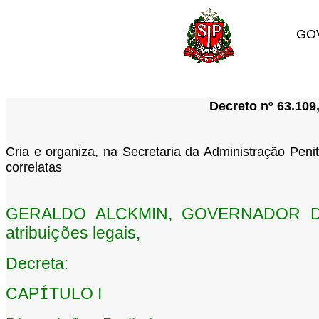
GO
Decreto nº 63.109
Cria e organiza, na Secretaria da Administração Peni
correlatas
GERALDO ALCKMIN, GOVERNADOR 
atribui
es legais,
çõ
Decreta:
CAP
TULO I
Í