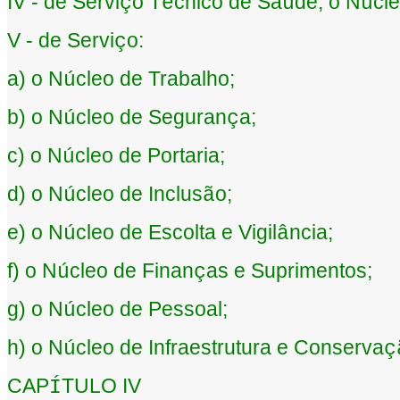
IV - de Servi
o T
cnico de Sa
de, o N
cl
ç
é
ú
ú
V - de Servi
o:
ç
a) o N
cleo de Trabalho;
ú
b) o N
cleo de Seguran
a;
ú
ç
c) o N
cleo de Portaria;
ú
d) o N
cleo de Inclus
o;
ú
ã
e) o N
cleo de Escolta e Vigil
ncia;
ú
â
f) o N
cleo de Finan
as e Suprimentos;
ú
ç
g) o N
cleo de Pessoal;
ú
h) o N
cleo de Infraestrutura e Conserva
ú
ç
CAP
TULO IV
Í