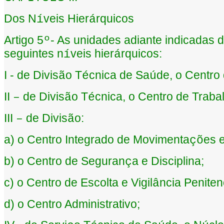
Dos N
veis Hier
rquicos
í
á
Artigo 5
- As unidades adiante indicadas d
º
seguintes n
veis hier
rquicos:
í
á
I - de Divis
o T
cnica de Sa
de, o Centro
ã
é
ú
II
de Divis
o T
cnica, o Centro de Traba
–
ã
é
III
de Divis
o:
–
ã
a) o Centro Integrado de Movimenta
es 
çõ
b) o Centro de Seguran
a e Disciplina;
ç
c) o Centro de Escolta e Vigil
ncia Peniten
â
d) o Centro Administrativo;