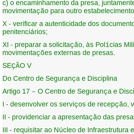
c) o encaminhamento da presa, juntament
movimenta
o para outro estabelecimento
çã
X - verificar a autenticidade dos document
penitenci
rios;
á
XI - preparar a solicita
o,
s Pol
cias Mil
çã
à
í
movimenta
es externas de presas.
çõ
SE
O V
ÇÃ
Do Centro de Seguran
a e Disciplina
ç
Artigo 17
O Centro de Seguran
a e Disc
–
ç
I - desenvolver os servi
os de recep
o, v
ç
çã
II - providenciar a apresenta
o das presa
çã
III - requisitar ao N
cleo de Infraestrutura
ú