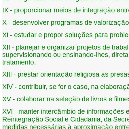
IX - proporcionar meios de integra
o ent
çã
X - desenvolver programas de valoriza
o
çã
XI - estudar e propor solu
es para probl
çõ
XII - planejar e organizar projetos de tra
supervisionando ou ensinando-lhes, diretam
tratamento;
XIII - prestar orienta
o religiosa
s presa
çã
à
XIV - contribuir, se for o caso, na elabora
ç
XV - colaborar na sele
o de livros e fil
çã
XVI - manter interc
mbio de informa
es e
â
çõ
Reintegra
o Social e Cidadania, da Secr
çã
medidas necess
rias
aproxima
o entr
á
à
çã