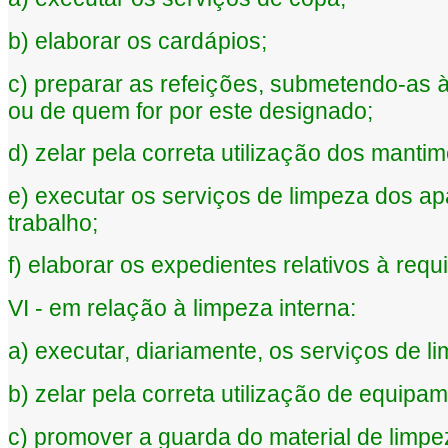
ç
b) elaborar os card
pios;
á
c) preparar as refei
es, submetendo-as
çõ
ou de quem for por este designado;
d) zelar pela correta utiliza
o dos mantim
çã
e) executar os servi
os de limpeza dos ap
ç
trabalho;
f) elaborar os expedientes relativos
requi
à
VI - em rela
o
limpeza interna:
çã
à
a) executar, diariamente, os servi
os de l
ç
b) zelar pela correta utiliza
o de equipame
çã
c) promover a guarda do material de limpe