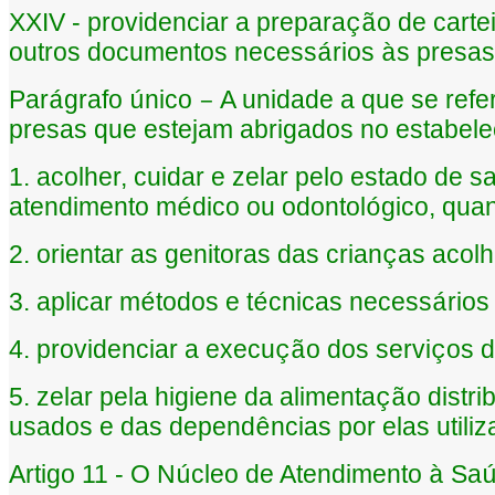
XXIV - providenciar a prepara
o de carte
çã
outros documentos necess
rios
s presas
á
à
Par
grafo
nico
A unidade a que se refer
á
ú
–
presas que estejam abrigados no estabelec
1. acolher, cuidar e zelar pelo estado de s
atendimento m
dico ou odontol
gico, qua
é
ó
2. orientar as genitoras das crian
as acolh
ç
3. aplicar m
todos e t
cnicas necess
rios
é
é
á
4. providenciar a execu
o dos servi
os d
çã
ç
5. zelar pela higiene da alimenta
o distri
çã
usados e das depend
ncias por elas utili
ê
Artigo 11 - O N
cleo de Atendimento
Sa
ú
à