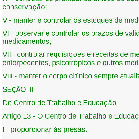
conserva
o;
çã
V - manter e controlar os estoques de me
VI - observar e controlar os prazos de va
medicamentos;
VII - controlar requisi
es e receitas de m
çõ
entorpecentes, psicotr
picos e outros med
ó
VIII - manter o corpo cl
nico sempre atual
í
SE
O III
ÇÃ
Do Centro de Trabalho e Educa
o
çã
Artigo 13 - O Centro de Trabalho e Educa
ç
I - proporcionar
s presas:
à