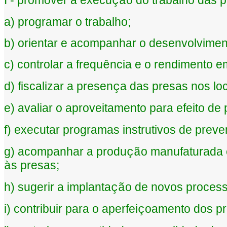
I - promover a execu
o do trabalho das p
çã
a) programar o trabalho;
b) orientar e acompanhar o desenvolviment
c) controlar a frequ
ncia e o rendimento 
ê
d) fiscalizar a presen
a das presas nos loc
ç
e) avaliar o aproveitamento para efeito de
f) executar programas instrutivos de preve
g) acompanhar a produ
o manufaturada 
çã
s presas;
à
h) sugerir a implanta
o de novos proces
çã
i) contribuir para o aperfei
oamento dos pr
ç