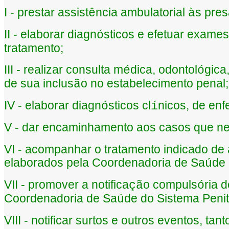
I - prestar assist
ncia ambulatorial
s pres
ê
à
II - elaborar diagn
sticos e efetuar exames
ó
tratamento;
III - realizar consulta m
dica, odontol
gica
é
ó
de sua inclus
o no estabelecimento penal;
ã
IV - elaborar diagn
sticos cl
nicos, de en
ó
í
V - dar encaminhamento aos casos que n
VI - acompanhar o tratamento indicado de
elaborados pela Coordenadoria de Sa
de 
ú
VII - promover a notifica
o compuls
ria 
çã
ó
Coordenadoria de Sa
de do Sistema Penit
ú
VIII - notificar surtos e outros eventos, t