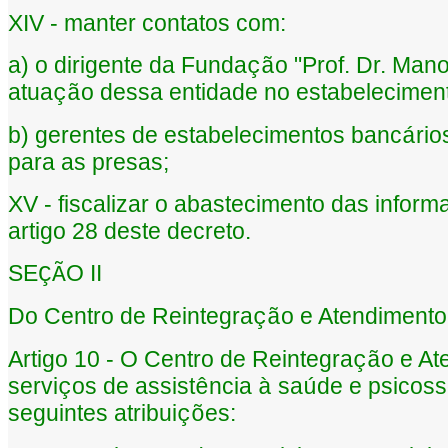
XIV - manter contatos com:
a) o dirigente da Funda
o "Prof. Dr. Man
çã
atua
o dessa entidade no estabeleciment
çã
b) gerentes de estabelecimentos banc
rio
á
para as presas;
XV - fiscalizar o abastecimento das inform
artigo 28 deste decreto.
SE
O II
ÇÃ
Do Centro de Reintegra
o e Atendiment
çã
Artigo 10 - O Centro de Reintegra
o e A
çã
servi
os de assist
ncia
sa
de e psicoss
ç
ê
à
ú
seguintes atribui
es:
çõ