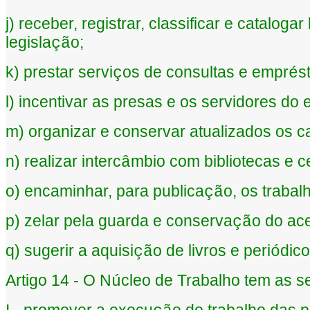
j) receber, registrar, classificar e catalogar 
legisla
o;
çã
k) prestar servi
os de consultas e empr
s
ç
é
l) incentivar as presas e os servidores do
m) organizar e conservar atualizados os c
n) realizar interc
mbio com bibliotecas e 
â
o) encaminhar, para publica
o, os traba
çã
p) zelar pela guarda e conserva
o do ac
çã
q) sugerir a aquisi
o de livros e peri
dic
çã
ó
Artigo 14 - O N
cleo de Trabalho tem as se
ú