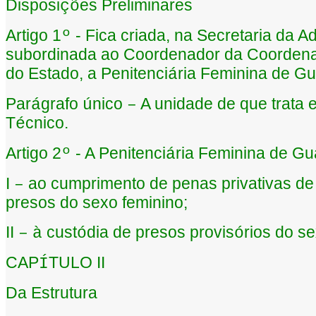
Disposi
es Preliminares
çõ
Artigo 1
- Fica criada, na Secretaria da A
º
subordinada ao Coordenador da Coordenad
do Estado, a Penitenci
ria Feminina de Gu
á
Par
grafo
nico
A unidade de que trata e
á
ú
–
T
cnico.
é
Artigo 2
- A Penitenci
ria Feminina de Gu
º
á
I
ao cumprimento de penas privativas de 
–
presos do sexo feminino;
II
cust
dia de presos provis
rios do s
–
à
ó
ó
CAP
TULO II
Í
Da Estrutura