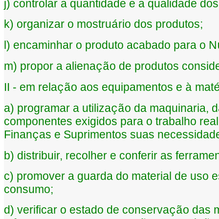
j) controlar a quantidade e a qualidade dos
k) organizar o mostru
rio dos produtos;
á
l) encaminhar o produto acabado para o N
m) propor a aliena
o de produtos consid
çã
II - em rela
o aos equipamentos e
mat
çã
à
a) programar a utiliza
o da maquinaria, d
çã
componentes exigidos para o trabalho rea
Finan
as e Suprimentos suas necessidad
ç
b) distribuir, recolher e conferir as ferrame
c) promover a guarda do material de uso 
consumo;
d) verificar o estado de conserva
o das 
çã