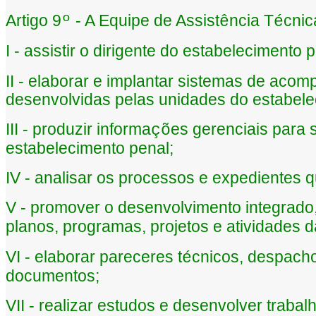
Artigo 9
- A Equipe de Assist
ncia T
cnic
º
ê
é
I - assistir o dirigente do estabeleciment
II - elaborar e implantar sistemas de aco
desenvolvidas pelas unidades do estabele
III - produzir informa
es gerenciais para 
çõ
estabelecimento penal;
IV - analisar os processos e expedientes
V - promover o desenvolvimento integrado,
planos, programas, projetos e atividades 
VI - elaborar pareceres t
cnicos, despacho
é
documentos;
VII - realizar estudos e desenvolver traba