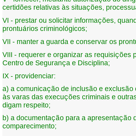
certid
es relativas
s situa
es, processu
õ
à
çõ
VI - prestar ou solicitar informa
es, quand
çõ
prontu
rios criminol
gicos;
á
ó
VII - manter a guarda e conservar os pront
VIII - requerer e organizar as requisi
es 
çõ
Centro de Seguran
a e Disciplina;
ç
IX - providenciar:
a) a comunica
o de inclus
o e exclus
o
çã
ã
ã
s varas das execu
es criminais e outra
à
çõ
digam respeito;
b) a documenta
o para a apresenta
o 
çã
çã
comparecimento;