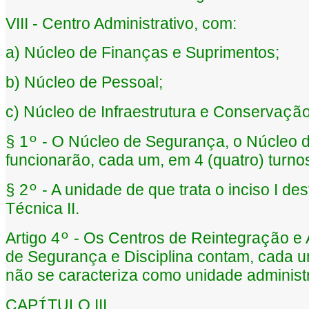
VIII - Centro Administrativo, com:
a) N
cleo de Finan
as e Suprimentos;
ú
ç
b) N
cleo de Pessoal;
ú
c) N
cleo de Infraestrutura e Conserva
o
ú
çã
1
- O N
cleo de Seguran
a, o N
cleo 
§
º
ú
ç
ú
funcionar
o, cada um, em 4 (quatro) turno
ã
2
- A unidade de que trata o inciso I des
§
º
T
cnica II.
é
Artigo 4
- Os Centros de Reintegra
o e
º
çã
de Seguran
a e Disciplina contam, cada
ç
n
o se caracteriza como unidade administr
ã
CAP
TULO III
Í