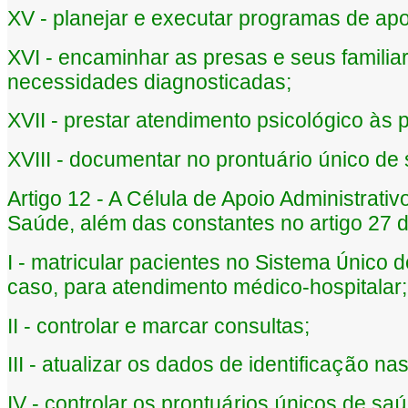
XV - planejar e executar programas de apo
XVI - encaminhar as presas e seus familia
necessidades diagnosticadas;
XVII - prestar atendimento psicol
gico
s 
ó
à
XVIII - documentar no prontu
rio
nico de 
á
ú
Artigo 12 - A C
lula de Apoio Administrativ
é
Sa
de, al
m das constantes no artigo 27 d
ú
é
I - matricular pacientes no Sistema
nico 
Ú
caso, para atendimento m
dico-hospitalar;
é
II - controlar e marcar consultas;
III - atualizar os dados de identifica
o nas
çã
IV - controlar os prontu
rios
nicos de sa
á
ú
ú