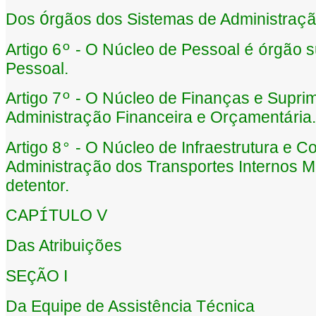
Dos
rg
os dos Sistemas de Administra
Ó
ã
ç
Artigo 6
- O N
cleo de Pessoal
rg
o s
º
ú
é
ó
ã
Pessoal.
Artigo 7
- O N
cleo de Finan
as e Supri
º
ú
ç
Administra
o Financeira e Or
ament
ria.
çã
ç
á
Artigo 8
- O N
cleo de Infraestrutura e C
°
ú
Administra
o dos Transportes Internos M
çã
detentor.
CAP
TULO V
Í
Das Atribui
es
çõ
SE
O I
ÇÃ
Da Equipe de Assist
ncia T
cnica
ê
é