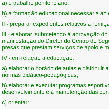
a) o trabalho penitenci
rio;
á
b) a forma
o educacional necess
ria ao
çã
á
II - preparar expedientes relativos
remi
à
ç
III - elaborar, submetendo
aprova
o do 
à
çã
manifesta
o do Diretor do Centro de Seg
çã
presas que prestam servi
os de apoio e 
ç
IV - em rela
o
educa
o:
çã
à
çã
a) elaborar o hor
rio de aulas e distribui
á
normas did
tico-pedag
gicas;
á
ó
b) elaborar e executar programas esportiv
desenvolvimento e
manuten
o das con
à
çã
c) orientar: