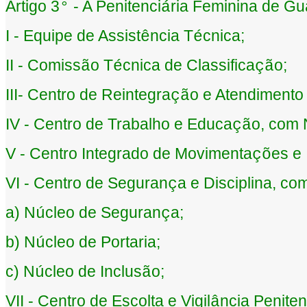
Artigo 3
- A Penitenci
ria Feminina de Gua
°
á
I - Equipe de Assist
ncia T
cnica;
ê
é
II - Comiss
o T
cnica de Classifica
o;
ã
é
çã
III- Centro de Reintegra
o e Atendiment
çã
IV - Centro de Trabalho e Educa
o, com 
çã
V - Centro Integrado de Movimenta
es e
çõ
VI - Centro de Seguran
a e Disciplina, co
ç
a) N
cleo de Seguran
a;
ú
ç
b) N
cleo de Portaria;
ú
c) N
cleo de Inclus
o;
ú
ã
VII - Centro de Escolta e Vigil
ncia Peniten
â