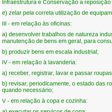
Infraestrutura e Conserva
o a reposi
o
çã
çã
e) zelar pela correta utiliza
o de equipame
çã
III - em rela
o
s oficinas:
çã
à
a) desenvolver trabalhos de natureza indus
manuten
o de bens em geral, para consu
çã
b) produzir bens em escala industrial;
IV - em rela
o
lavanderia:
çã
à
a) receber, registrar, lavar e passar roupas
b) revisar, periodicamente, o estado das 
quando necess
rio;
á
V - em rela
o
copa e cozinha:
çã
à
a) executar os servi
os de copa;