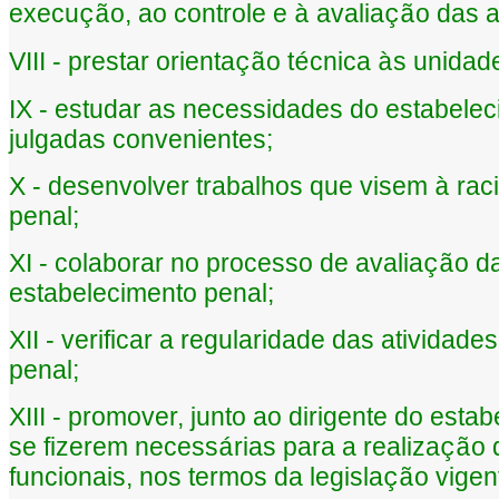
execu
o, ao controle e
avalia
o das a
çã
à
çã
VIII - prestar orienta
o t
cnica
s unidad
çã
é
à
IX - estudar as necessidades do estabelec
julgadas convenientes;
X - desenvolver trabalhos que visem
raci
à
penal;
XI - colaborar no processo de avalia
o da
çã
estabelecimento penal;
XII - verificar a regularidade das atividades
penal;
XIII - promover, junto ao dirigente do esta
se fizerem necess
rias para a realiza
o 
á
çã
funcionais, nos termos da legisla
o vigen
çã