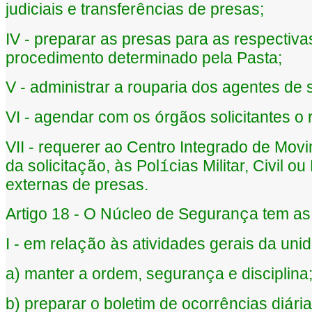
judiciais e transfer
ncias de presas;
ê
IV - preparar as presas para as respectiv
procedimento determinado pela Pasta;
V - administrar a rouparia dos agentes de
VI - agendar com os
rg
os solicitantes o
ó
ã
VII - requerer ao Centro Integrado de Mov
da solicita
o,
s Pol
cias Militar, Civil
çã
à
í
externas de presas.
Artigo 18 - O N
cleo de Seguran
a tem as
ú
ç
I - em rela
o
s atividades gerais da uni
çã
à
a) manter a ordem, seguran
a e disciplina
ç
b) preparar o boletim de ocorr
ncias di
ri
ê
á