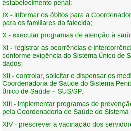
estabelecimento penal;
IX - informar os
bitos para a Coordenador
ó
para os familiares da falecida;
X - executar programas de aten
o
sa
çã
à
ú
XI - registrar as ocorr
ncias e intercorr
nc
ê
ê
conforme exig
ncia do Sistema
nico de 
ê
Ú
dados;
XII - controlar, solicitar e dispensar os m
Coordenadoria de Sa
de do Sistema Penit
ú
nico de Sa
de
SUS/SP;
Ú
ú
–
XIII - implementar programas de preven
çã
pela Coordenadoria de Sa
de do Sistema 
ú
XIV - prescrever a vacina
o dos servidor
çã