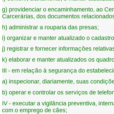
g) providenciar o encaminhamento, ao Ce
Carcer
rias, dos documentos relacionados
á
h) administrar a rouparia das presas;
i) organizar e manter atualizado o cadastr
j) registrar e fornecer informa
es relativ
çõ
k) elaborar e manter atualizados os quad
III - em rela
o
seguran
a do estabelec
çã
à
ç
a) inspecionar, diariamente, suas condi
çõ
b) operar e controlar os servi
os de telefon
ç
IV - executar a vigil
ncia preventiva, intern
â
com o emprego de c
es;
ã