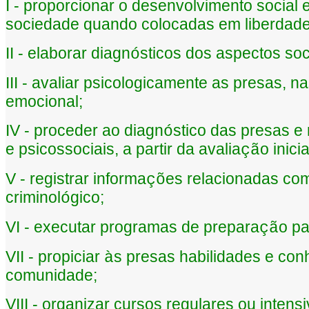
I - proporcionar o desenvolvimento socia
sociedade quando colocadas em liberdade
II - elaborar diagn
sticos dos aspectos so
ó
III - avaliar psicologicamente as presas, n
emocional;
IV - proceder ao diagn
stico das presas e
ó
e psicossociais, a partir da avalia
o inicia
çã
V - registrar informa
es relacionadas com
çõ
criminol
gico;
ó
VI - executar programas de prepara
o pa
çã
VII - propiciar
s presas habilidades e co
à
comunidade;
VIII - organizar cursos regulares ou inten