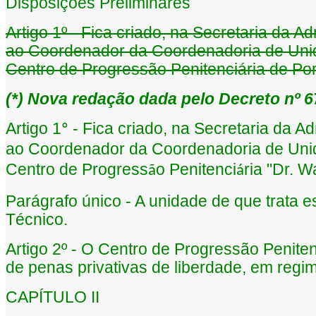
Disposições Preliminares
Artigo 1º - Fica criado, na Secretaria da 
ao Coordenador da Coordenadoria de Unida
Centro de Progressão Penitenciária de Port
(
*
) Nova redação dada pelo Decreto nº 67
Artigo 1
- Fica criado, na Secretaria da Ad
º
ao Coordenador da Coordenadoria de Unid
Centro de Progress
o Penitenci
ria "Dr. W
ã
á
Parágrafo único - A unidade de que trata e
Técnico.
Artigo 2º - O Centro de Progressão Penite
de penas privativas de liberdade, em regi
CAPÍTULO II