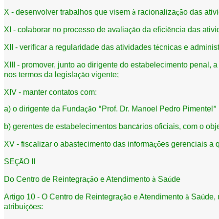
X - desenvolver trabalhos que visem
racionaliza
o das ati
à
çã
XI - colaborar no processo de avalia
o da efici
ncia das ativ
çã
ê
XII - verificar a regularidade das atividades t
cnicas e adminis
é
XIII - promover, junto ao dirigente do estabelecimento penal, 
nos termos da legisla
o vigente;
çã
XIV - manter contatos com:
a) o dirigente da Funda
o
Prof. Dr. Manoel Pedro Pimentel
çã
“
”
b) gerentes de estabelecimentos banc
rios oficiais, com o ob
á
XV - fiscalizar o abastecimento das informa
es gerenciais a q
çõ
SE
O II
ÇÃ
Do Centro de Reintegra
o e Atendimento
Sa
de
çã
à
ú
Artigo 10 - O Centro de Reintegra
o e Atendimento
Sa
de,
çã
à
ú
atribui
es:
çõ