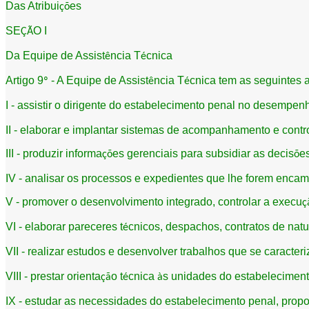
Das Atribui
es
çõ
SE
O I
ÇÃ
Da Equipe de Assist
ncia T
cnica
ê
é
Artigo 9
- A Equipe de Assist
ncia T
cnica tem as seguintes a
º
ê
é
I - assistir o dirigente do estabelecimento penal no desempenh
II - elaborar e implantar sistemas de acompanhamento e cont
III - produzir informa
es gerenciais para subsidiar as decis
e
çõ
õ
IV - analisar os processos e expedientes que lhe forem enca
V - promover o desenvolvimento integrado, controlar a execu
ç
VI - elaborar pareceres t
cnicos, despachos, contratos de natu
é
VII - realizar estudos e desenvolver trabalhos que se caracte
VIII - prestar orienta
o t
cnica
s unidades do estabeleciment
çã
é
à
IX - estudar as necessidades do estabelecimento penal, propo