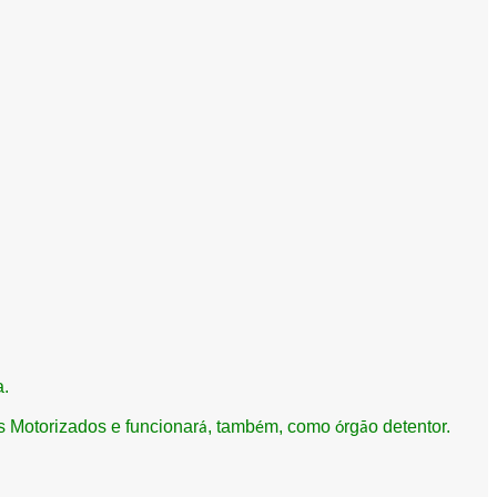
a.
s Motorizados e funcionar
, tamb
m, como
rg
o detentor.
á
é
ó
ã