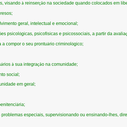
os, visando
reinser
o na sociedade quando colocados em lib
à
çã
resos;
vimento geral, intelectual e emocional;
es psicol
gicas, psicof
sicas e psicossociais, a partir da avalia
õ
ó
í
a a compor o seu prontu
rio criminol
gico;
á
ó
s
rios
sua integra
o na comunidade;
á
à
çã
to social;
unidade em geral;
penitenci
ria;
á
om problemas especiais, supervisionando ou ensinando-lhes, dire