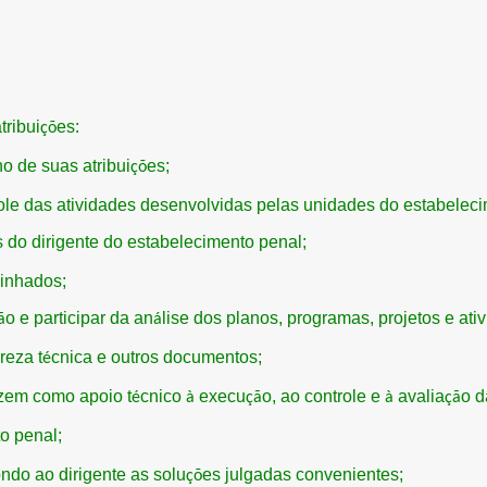
tribui
es:
çõ
o de suas atribui
es;
çõ
role das atividades desenvolvidas pelas unidades do estabeleci
s do dirigente do estabelecimento penal;
minhados;
o e participar da an
lise dos planos, programas, projetos e at
ã
á
reza t
cnica e outros documentos;
é
rizem como apoio t
cnico
execu
o, ao controle e
avalia
o d
é
à
çã
à
çã
o penal;
ndo ao dirigente as solu
es julgadas convenientes;
çõ