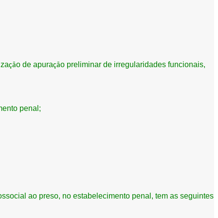
iza
o de apura
o preliminar de irregularidades funcionais,
çã
çã
mento penal;
ossocial ao preso, no estabelecimento penal, tem as seguintes