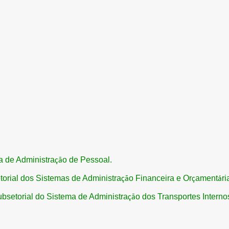
a de Administra
o de Pessoal.
çã
torial dos Sistemas de Administra
o Financeira e Or
ament
ri
çã
ç
á
ubsetorial do Sistema de Administra
o dos Transportes Interno
çã