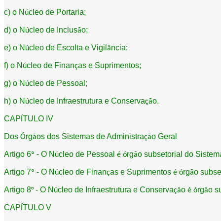
c) o N
cleo de Portaria;
ú
d) o N
cleo de Inclus
o;
ú
ã
e) o N
cleo de Escolta e Vigil
ncia;
ú
â
f) o N
cleo de Finan
as e Suprimentos;
ú
ç
g) o N
cleo de Pessoal;
ú
h) o N
cleo de Infraestrutura e Conserva
o.
ú
çã
CAP
TULO IV
Í
Dos
rg
os dos Sistemas de Administra
o Geral
Ó
ã
çã
Artigo 6
- O N
cleo de Pessoal
rg
o subsetorial do Sistem
º
ú
é
ó
ã
Artigo 7
- O N
cleo de Finan
as e Suprimentos
rg
o subse
º
ú
ç
é
ó
ã
Artigo 8
- O N
cleo de Infraestrutura e Conserva
o
rg
o s
°
ú
çã
é
ó
ã
CAP
TULO V
Í