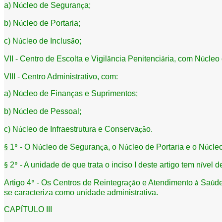
a) N
cleo de Seguran
a;
ú
ç
b) N
cleo de Portaria;
ú
c) N
cleo de Inclus
o;
ú
ã
VII - Centro de Escolta e Vigil
ncia Penitenci
ria, com N
cleo 
â
á
ú
VIII - Centro Administrativo, com:
a) N
cleo de Finan
as e Suprimentos;
ú
ç
b) N
cleo de Pessoal;
ú
c) N
cleo de Infraestrutura e Conserva
o.
ú
çã
1
- O N
cleo de Seguran
a, o N
cleo de Portaria e o N
cle
§
º
ú
ç
ú
ú
2
- A unidade de que trata o inciso I deste artigo tem n
vel d
§
º
í
Artigo 4
- Os Centros de Reintegra
o e Atendimento
Sa
d
º
çã
à
ú
se caracteriza como unidade administrativa.
CAP
TULO III
Í