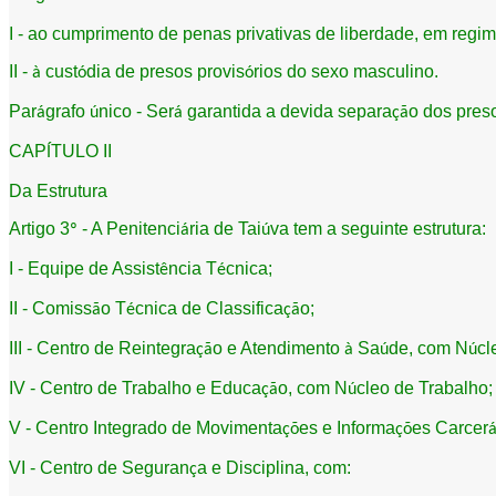
I - ao cumprimento de penas privativas de liberdade, em regi
II -
cust
dia de presos provis
rios do sexo masculino.
à
ó
ó
Par
grafo
nico - Ser
garantida a devida separa
o dos pres
á
ú
á
çã
CAP
TULO II
Í
Da Estrutura
Artigo 3
- A Penitenci
ria de Tai
va tem a seguinte estrutura:
º
á
ú
I - Equipe de Assist
ncia T
cnica;
ê
é
II - Comiss
o T
cnica de Classifica
o;
ã
é
çã
III - Centro de Reintegra
o e Atendimento
Sa
de, com N
cl
çã
à
ú
ú
IV - Centro de Trabalho e Educa
o, com N
cleo de Trabalho;
çã
ú
V - Centro Integrado de Movimenta
es e Informa
es Carcer
çõ
çõ
VI - Centro de Seguran
a e Disciplina, com:
ç