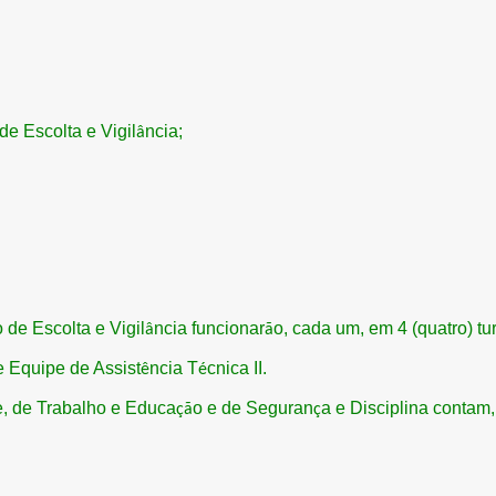
de Escolta e Vigil
ncia;
â
o de Escolta e Vigil
ncia funcionar
o, cada um, em 4 (quatro) tu
â
ã
e Equipe de Assist
ncia T
cnica II.
ê
é
e, de Trabalho e Educa
o e de Seguran
a e Disciplina conta
çã
ç