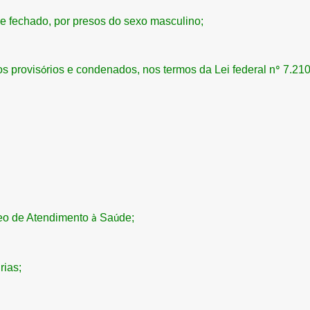
me fechado, por presos do sexo masculino;
os provis
rios e condenados, nos termos da Lei federal n
7.210
ó
º
eo de Atendimento
Sa
de;
à
ú
rias;
á