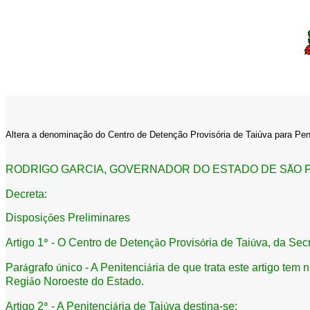
Altera a denominação do Centro de Detenção Provisória de Taiúva para Peni
RODRIGO GARCIA, GOVERNADOR DO ESTADO DE S
O P
Ã
Decreta:
Disposi
es Preliminares
çõ
Artigo 1
- O Centro de Deten
o Provis
ria de Tai
va, da Sec
º
çã
ó
ú
Par
grafo
nico - A Penitenci
ria de que trata este artigo tem n
á
ú
á
Regi
o Noroeste do Estado.
ã
Artigo 2
- A Penitenci
ria de Tai
va destina-se:
º
á
ú