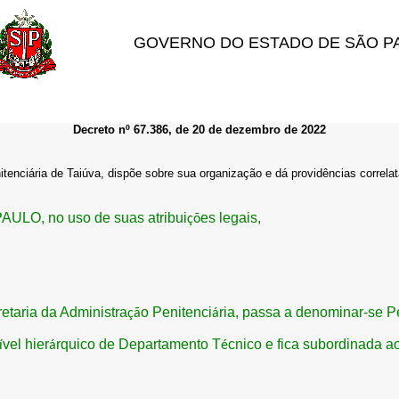
GOVERNO DO ESTADO DE SÃO P
Decreto nº 67.386, de 20 de dezembro de 2022
tenciária de Taiúva, dispõe sobre sua organização e dá providências correlat
AULO, no uso de suas atribui
es legais,
çõ
retaria da Administra
o Penitenci
ria, passa a denominar-se P
çã
á
vel hier
rquico de Departamento T
cnico e fica subordinada 
í
á
é