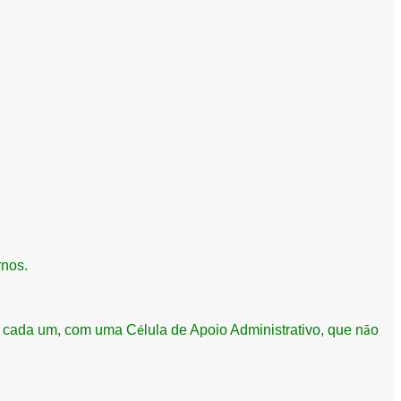
rnos.
m, cada um, com uma C
lula de Apoio Administrativo, que n
o
é
ã