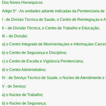
Dos N
veis Hier
rquicos
í
á
Artigo 5
- As unidades adiante indicadas da Penitenci
ria de 
º
á
I - de Divis
o T
cnica de Sa
de, o Centro de Reintegra
o e 
ã
é
ú
çã
II
–
de Divis
ã
o T
é
cnica, o Centro de Trabalho e Educa
çã
o;
III
–
de Divis
ã
o:
a) o Centro Integrado de Movimenta
es e Informa
es Carcer
çõ
çõ
b) o Centro de Seguran
a e Disciplina;
ç
c) o Centro de Escolta e Vigil
ncia Penitenci
ria;
â
á
d) o Centro Administrativo;
IV - de Servi
o T
cnico de Sa
de, o N
cleo de Atendimento
ç
é
ú
ú
à
V - de Servi
o:
ç
a) o N
cleo de Trabalho;
ú
b) o N
cleo de Seguran
a;
ú
ç