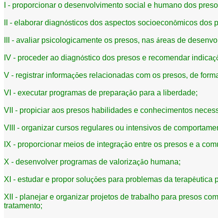
I - proporcionar o desenvolvimento social e humano dos pres
II - elaborar diagn
sticos dos aspectos socioecon
micos dos p
ó
ô
III - avaliar psicologicamente os presos, nas
reas de desenvol
á
IV - proceder ao diagn
stico dos presos e recomendar indica
ó
ç
V - registrar informa
es relacionadas com os presos, de form
çõ
VI - executar programas de prepara
o para a liberdade;
çã
VII - propiciar aos presos habilidades e conhecimentos neces
VIII - organizar cursos regulares ou intensivos de comportamen
IX - proporcionar meios de integra
o entre os presos e a com
çã
X - desenvolver programas de valoriza
o humana;
çã
XI - estudar e propor solu
es para problemas da terap
utica 
çõ
ê
XII - planejar e organizar projetos de trabalho para presos c
tratamento;