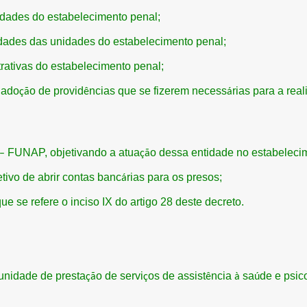
vidades do estabelecimento penal;
idades das unidades do estabelecimento penal;
trativas do estabelecimento penal;
a ado
o de provid
ncias que se fizerem necess
rias para a real
çã
ê
á
FUNAP, objetivando a atua
o dessa entidade no estabeleci
–
çã
jetivo de abrir contas banc
rias para os presos;
á
ue se refere o inciso IX do artigo 28 deste decreto.
 unidade de presta
o de servi
os de assist
ncia
sa
de e psic
çã
ç
ê
à
ú