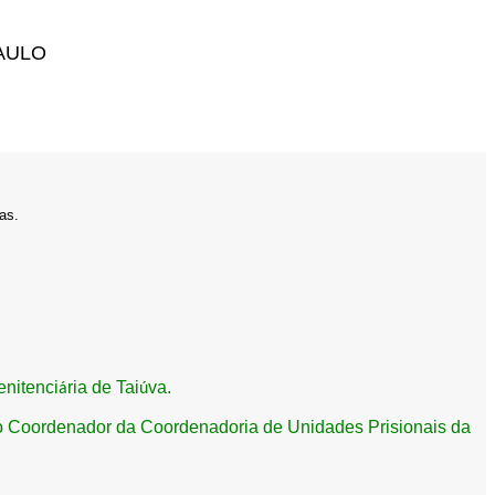
AULO
as.
enitenci
ria de Tai
va.
á
ú
ao Coordenador da Coordenadoria de Unidades Prisionais da