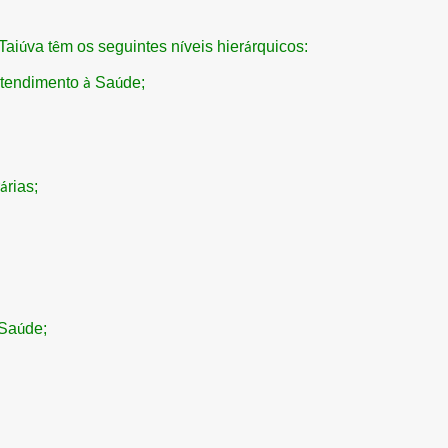
Tai
va t
m os seguintes n
veis hier
rquicos:
ú
ê
í
á
Atendimento
Sa
de;
à
ú
rias;
á
Sa
de;
ú